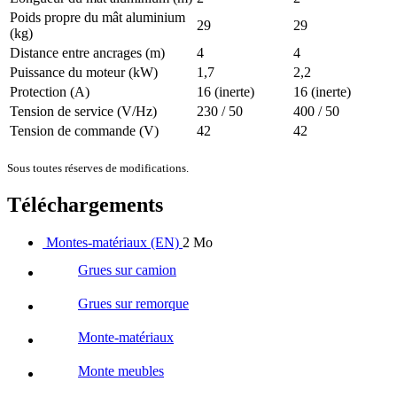
Poids propre du mât aluminium
29
29
(kg)
Distance entre ancrages (m)
4
4
Puissance du moteur (kW)
1,7
2,2
Protection (A)
16 (inerte)
16 (inerte)
Tension de service (V/Hz)
230 / 50
400 / 50
Tension de commande (V)
42
42
Sous toutes réserves de modifications.
Téléchargements
Montes-matériaux (EN)
2 Mo
Grues sur camion
Grues sur remorque
Monte-matériaux
Monte meubles