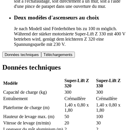
soit à l'échafaudage, soit directement à un mur, soit à l'aide
d'une pince de parapet dans une ouverture du mur.
Deux modèles d'ascenseurs au choix
Je nach Modell sind Förderhöhen bis zu 100 m möglich.
Während der stärker motorisierte Super-Lift Z 330 mit 400 V
betrieben wird, genügt dem leichteren Z 320 eine
Spannungsquelle mit 230 V.
Données techniques
Téléchargements
Données techniques
Super-Lift Z
Super-Lift Z
Modèle
320
330
Capacité de charge (kg)
300
300
Entraînement
Crémaillère
Crémaillère
1,40 x 0,80 x
1,40 x 0,80 x
Plateforme de charge (m)
1,80
1,80
Hauteur de levage max. (m)
50
100
Vitesse de levage (m/min)
20
30
Longueur du mât aluminium (m)
2
2