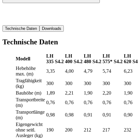
Technische Daten
Downloads
Technische Daten
LH
LH
LH
LH
LH
Modell
335 S4.2
400 S4.2
480 S4.2
575* S4.2
620 S4
Hebehöhe
3,35
4,00
4,79
5,74
6,23
max. (m)
Tragfähigkeit
300
300
300
300
300
(kg)
Bauhöhe (m)
1,89
2,21
1,90
2,20
1,90
Transportbreite
0,76
0,76
0,76
0,76
0,76
(m)
Transportlänge
0,98
0,98
0,91
0,91
0,90
(m)
Eigengewicht
ohne seitl.
190
200
212
217
232
Ausleger (kg)