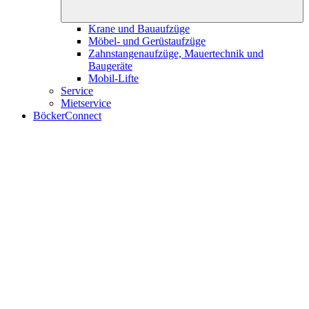
Krane und Bauaufzüge
Möbel- und Gerüstaufzüge
Zahnstangenaufzüge, Mauertechnik und
Baugeräte
Mobil-Lifte
Service
Mietservice
BöckerConnect