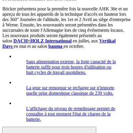
Böcker présentera pour la première fois la nouvelle AHK 36e et un
aperçu de tous les appareils de la technique d'accès en hauteur lors
des 360° Journées de l'altitude, les 1er et 2 Avril au siège d'entreprise
à Werne. Ensuite, les nouveautés seront présentées dans les
succursales de toute l'Allemagne lors de cinq événements locaux.
Les nouveaux produits seront également présentés au
salon
DACH+HOLZ International
en juillet, aux
Vertikal
Days
en mai et au salon
bauma
en octobre.
Sans alimentation externe, la forte capacité de la
batterie suffit pour trois heures d'utilisation ou
huit cycles de travail quotidiens.
La grue sur remorque se recharge sur n'importe
quelle prise domestique classique de 230 volts.
L'affichage du niveau de remplissage permet de
connaître à tout moment l'état de charge de la
batterie.