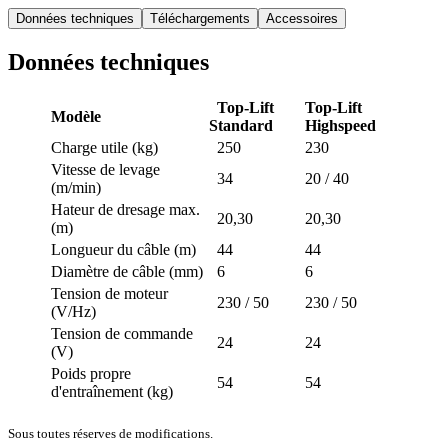
Données techniques
Téléchargements
Accessoires
Données techniques
Top-Lift
Top-Lift
Modèle
Standard
Highspeed
Charge utile (kg)
250
230
Vitesse de levage
34
20 / 40
(m/min)
Hateur de dresage max.
20,30
20,30
(m)
Longueur du câble (m)
44
44
Diamètre de câble (mm)
6
6
Tension de moteur
230 / 50
230 / 50
(V/Hz)
Tension de commande
24
24
(V)
Poids propre
54
54
d'entraînement (kg)
Sous toutes réserves de modifications.