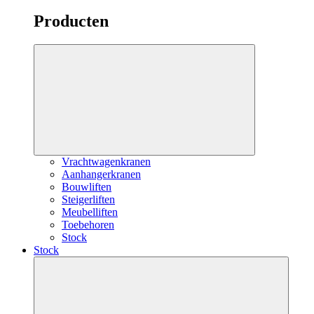
Producten
Vrachtwagenkranen
Aanhangerkranen
Bouwliften
Steigerliften
Meubelliften
Toebehoren
Stock
Stock