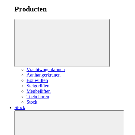
Producten
Vrachtwagenkranen
Aanhangerkranen
Bouwliften
Steigerliften
Meubelliften
Toebehoren
Stock
Stock